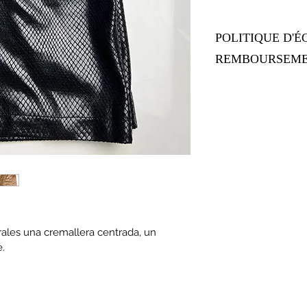
POLITIQUE D'É
REMBOURSEM
Politique d'échang
Informez vos visite
de remboursement de
votre site. Énoncez
d'établir une relati
et leur permettre ai
toute sécurité.
erales una cremallera centrada, un 
e.