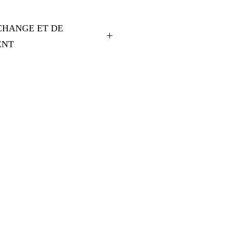
CHANGE ET DE
ENT
e et de remboursement. 
urs des conditions d'échange et 
s articles qu'ils achètent sur 
 clairement vos conditions afin 
on de confiance avec vos clients 
nsi d'acheter sur votre site en 